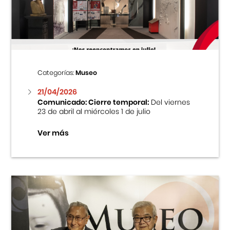
Centro Cultural Peruano Japonés
Cursos
Museo de la Inmigración Japonesa
Categorías:
Museo
Fondo Editorial
21/04/2026
Comunicado: Cierre temporal:
Del viernes
23 de abril al miércoles 1 de julio
Teatro Peruano Japonés
Ver más