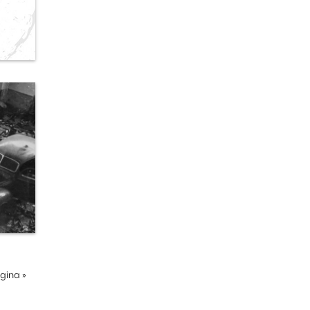
ágina
»