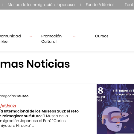
Museo de la Inmigración Japonesa
Fondo Editorial
Teat
Comunidad
Promoción
Cursos
ikkei
Cultural
imas Noticias
ategorías:
Museo
8/05/2021
ía Internacional de los Museos 2021: el reto
e reimaginar su futuro:
El Museo de la
nmigración Japonesa al Perú “Carlos
hiyoteru Hiraoka” ...