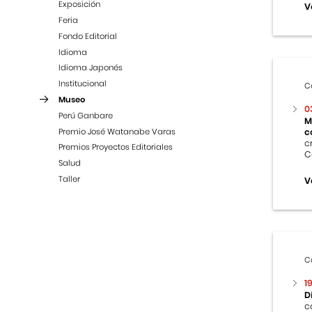
Exposición
V
Feria
Fondo Editorial
Idioma
Idioma Japonés
Institucional
C
Museo
0
Perú Ganbare
M
Premio José Watanabe Varas
c
c
Premios Proyectos Editoriales
C
Salud
Taller
V
C
1
D
c