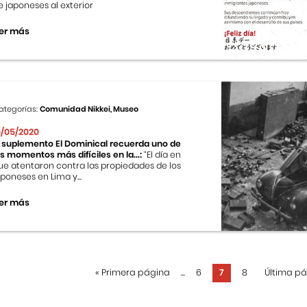
e japoneses al exterior
er más
ategorías:
Comunidad Nikkei, Museo
0/05/2020
l suplemento El Dominical recuerda uno de
os momentos más difíciles en la...:
“El día en
ue atentaron contra las propiedades de los
aponeses en Lima y...
er más
«
Primera página
...
6
7
8
Última p