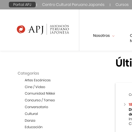
Portal APJ
Centro Cultural Peruano Japonés
Cursos
Nosotros
N
Últ
Categorías
Artes Escénicas
Cine / Video
Comunidad Nikkei
C
Concurso / Torneo
1
Conversatorio
D
Cultural
d
I
Danza
C
Educación