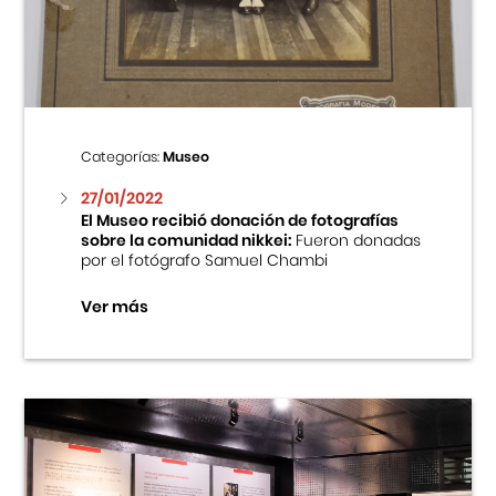
Centro Cultural Peruano Japonés
Cursos
Museo de la Inmigración Japonesa
Categorías:
Museo
Fondo Editorial
27/01/2022
El Museo recibió donación de fotografías
sobre la comunidad nikkei:
Fueron donadas
Teatro Peruano Japonés
por el fotógrafo Samuel Chambi
Ver más