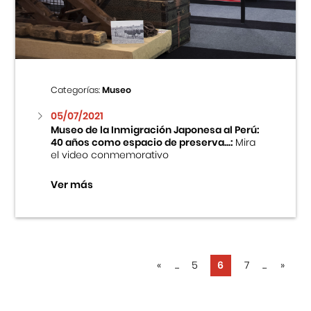
Categorías:
Museo
05/07/2021
Museo de la Inmigración Japonesa al Perú:
40 años como espacio de preserva...:
Mira
el video conmemorativo
Ver más
«
...
5
6
7
...
»