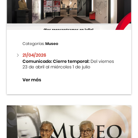
Centro Cultural Peruano Japonés
Cursos
Museo de la Inmigración Japonesa
Categorías:
Museo
Fondo Editorial
21/04/2026
Comunicado: Cierre temporal:
Del viernes
23 de abril al miércoles 1 de julio
Teatro Peruano Japonés
Ver más