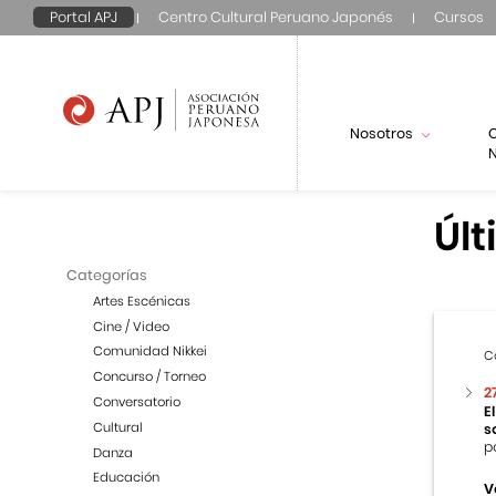
Portal APJ
Centro Cultural Peruano Japonés
Cursos
Nosotros
N
Últ
Categorías
Artes Escénicas
Cine / Video
Comunidad Nikkei
C
Concurso / Torneo
2
Conversatorio
E
Cultural
s
p
Danza
Educación
V