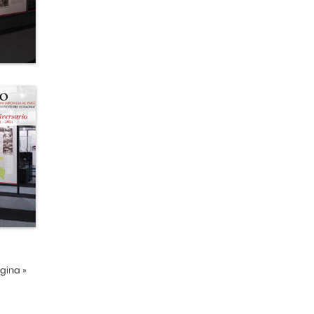
ágina
»