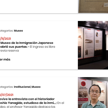
ategorías:
Museo
9/11/2021
l Museo de la Inmigración Japonesa
eabrió sus puertas:
• El ingreso es libre
revia reserva
er más
ategorías:
Institucional, Museo
6/07/2021
evive la entrevista con el historiador
oshio Yanagida, estudioso de la inmi...:
En el
ideo, el profesor Yanagida destaca los