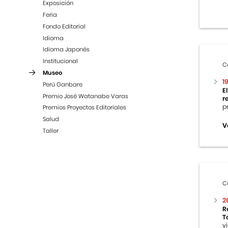
Exposición
Feria
Fondo Editorial
Idioma
Idioma Japonés
Institucional
C
Museo
1
Perú Ganbare
E
Premio José Watanabe Varas
r
p
Premios Proyectos Editoriales
Salud
V
Taller
C
2
R
T
v