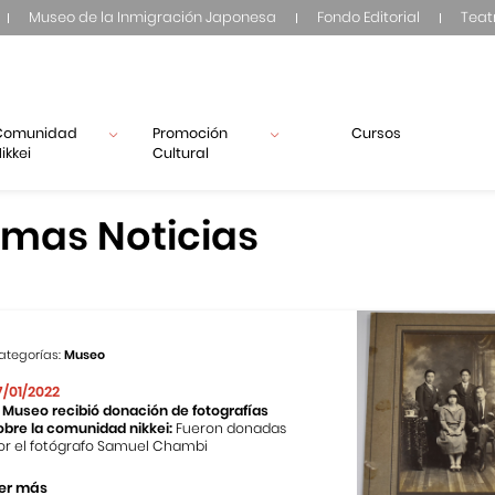
Museo de la Inmigración Japonesa
Fondo Editorial
Teat
Comunidad
Promoción
Cursos
ikkei
Cultural
imas Noticias
ategorías:
Museo
7/01/2022
l Museo recibió donación de fotografías
obre la comunidad nikkei:
Fueron donadas
or el fotógrafo Samuel Chambi
er más