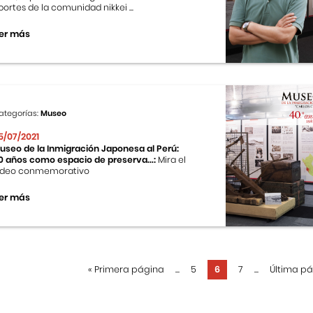
portes de la comunidad nikkei ...
er más
ategorías:
Museo
5/07/2021
useo de la Inmigración Japonesa al Perú:
0 años como espacio de preserva...:
Mira el
ideo conmemorativo
er más
«
Primera página
...
5
6
7
...
Última p