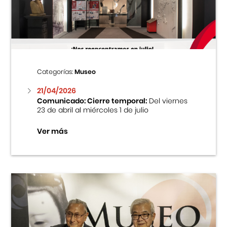
Centro Cultural Peruano Japonés
Cursos
Museo de la Inmigración Japonesa
Categorías:
Museo
Fondo Editorial
21/04/2026
Comunicado: Cierre temporal:
Del viernes
23 de abril al miércoles 1 de julio
Teatro Peruano Japonés
Ver más