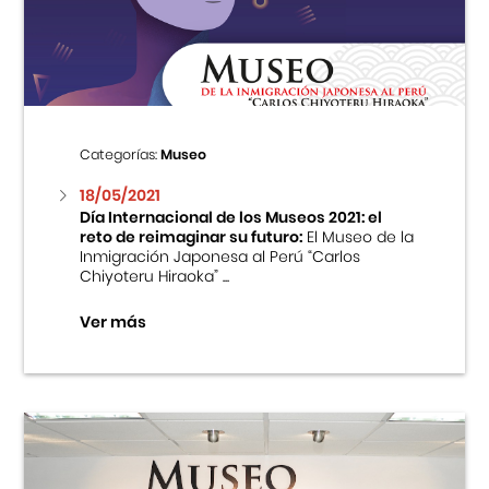
Centro Cultural Peruano Japonés
Cursos
Museo de la Inmigración Japonesa
Categorías:
Museo
Fondo Editorial
18/05/2021
Día Internacional de los Museos 2021: el
reto de reimaginar su futuro:
El Museo de la
Teatro Peruano Japonés
Inmigración Japonesa al Perú “Carlos
Chiyoteru Hiraoka” ...
Ver más