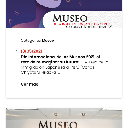
Centro Cultural Peruano Japonés
Cursos
Museo de la Inmigración Japonesa
Categorías:
Museo
Fondo Editorial
18/05/2021
Día Internacional de los Museos 2021: el
reto de reimaginar su futuro:
El Museo de la
Teatro Peruano Japonés
Inmigración Japonesa al Perú “Carlos
Chiyoteru Hiraoka” ...
Ver más