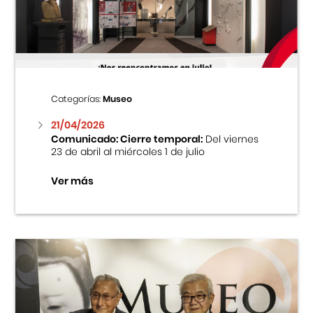
Centro Cultural Peruano Japonés
Cursos
Museo de la Inmigración Japonesa
Categorías:
Museo
Fondo Editorial
21/04/2026
Comunicado: Cierre temporal:
Del viernes
23 de abril al miércoles 1 de julio
Teatro Peruano Japonés
Ver más