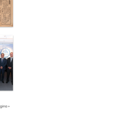
ágina
»