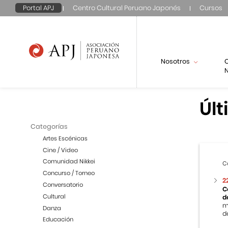
Portal APJ
Centro Cultural Peruano Japonés
Cursos
Nosotros
N
Últ
Categorías
Artes Escénicas
Cine / Video
Comunidad Nikkei
C
Concurso / Torneo
2
Conversatorio
C
Cultural
d
m
Danza
de
Educación