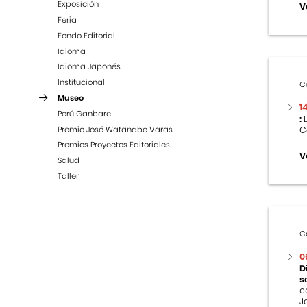
Exposición
V
Feria
Fondo Editorial
Idioma
Idioma Japonés
Institucional
C
Museo
1
Perú Ganbare
:
E
Premio José Watanabe Varas
C
Premios Proyectos Editoriales
V
Salud
Taller
C
0
D
s
c
J