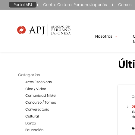
Portal APJ
Centro Cultural Peruano Japonés
Cursos
Nosotros
N
Últ
Categorías
Artes Escénicas
Cine / Video
Comunidad Nikkei
C
Concurso / Torneo
2
Conversatorio
C
Cultural
d
Danza
V
Educación