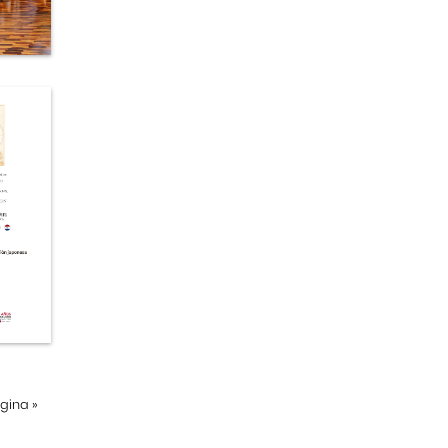
ágina
»