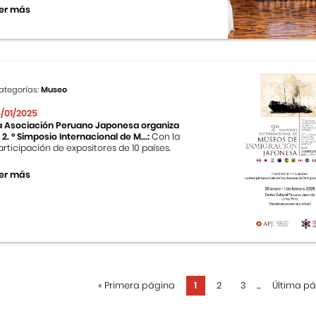
er más
ategorías:
Museo
5/01/2025
a Asociación Peruano Japonesa organiza
l 2. ° Simposio Internacional de M...:
Con la
articipación de expositores de 10 países.
er más
«
Primera página
1
2
3
...
Última p