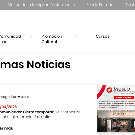
Museo de la Inmigración Japonesa
Fondo Editorial
Teat
Comunidad
Promoción
Cursos
ikkei
Cultural
imas Noticias
ategorías:
Museo
1/04/2026
omunicado: Cierre temporal:
Del viernes 23
e abril al miércoles 1 de julio
er más