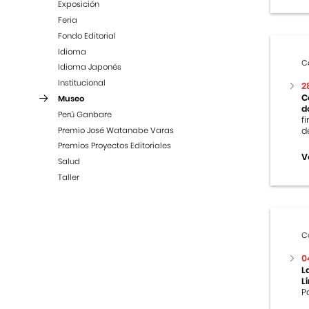
Exposición
Feria
Fondo Editorial
Idioma
C
Idioma Japonés
Institucional
2
C
Museo
d
Perú Ganbare
f
Premio José Watanabe Varas
d
Premios Proyectos Editoriales
V
Salud
Taller
C
0
L
L
P