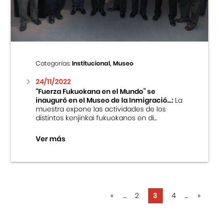
Categorías:
Institucional, Museo
24/11/2022
“Fuerza Fukuokana en el Mundo” se
inauguró en el Museo de la Inmigració...:
La
muestra expone las actividades de los
distintos kenjinkai fukuokanos en di...
Ver más
«
...
2
3
4
...
»