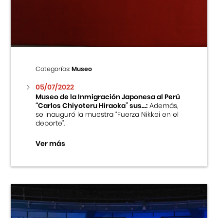
Centro Cultural Peruano Japonés
Cursos
Museo de la Inmigración Japonesa
Categorías:
Museo
Fondo Editorial
05/07/2022
Museo de la Inmigración Japonesa al Perú
“Carlos Chiyoteru Hiraoka” sus...:
Además,
Teatro Peruano Japonés
se inauguró la muestra “Fuerza Nikkei en el
deporte”.
Ver más