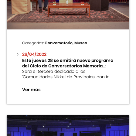
Centro Cultural Peruano Japonés
Cursos
Museo de la Inmigración Japonesa
Categorías:
Conversatorio, Museo
Fondo Editorial
26/04/2022
Este jueves 28 se emitirá nuevo programa
del Ciclo de Conversatorios Memoria...:
Teatro Peruano Japonés
Será el tercero dedicado a las
‘Comunidades Nikkei de Provincias’ con in...
Ver más