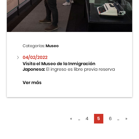
Categorías:
Museo
04/02/2022
Visita el Museo de la Inmigración
Japonesa:
El ingreso es libre previa reserva
Ver más
«
...
4
5
6
...
»