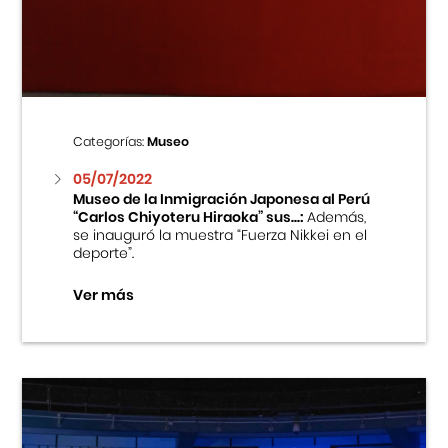
Centro Cultural Peruano Japonés
Cursos
Museo de la Inmigración Japonesa
Categorías:
Museo
Fondo Editorial
05/07/2022
Museo de la Inmigración Japonesa al Perú
“Carlos Chiyoteru Hiraoka” sus...:
Además,
Teatro Peruano Japonés
se inauguró la muestra “Fuerza Nikkei en el
deporte”.
Ver más