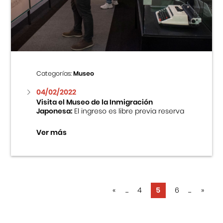
Categorías:
Museo
04/02/2022
Visita el Museo de la Inmigración
Japonesa:
El ingreso es libre previa reserva
Ver más
«
...
4
5
6
...
»