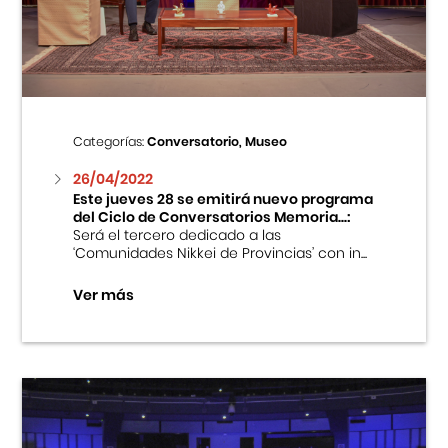
Centro Cultural Peruano Japonés
Cursos
Museo de la Inmigración Japonesa
Categorías:
Conversatorio, Museo
Fondo Editorial
26/04/2022
Este jueves 28 se emitirá nuevo programa
del Ciclo de Conversatorios Memoria...:
Teatro Peruano Japonés
Será el tercero dedicado a las
‘Comunidades Nikkei de Provincias’ con in...
Ver más