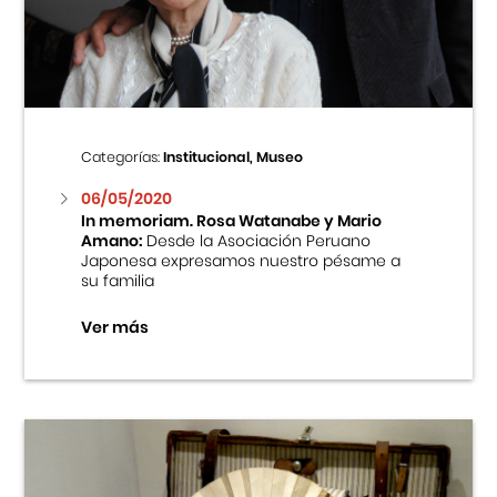
Centro Cultural Peruano Japonés
Cursos
Museo de la Inmigración Japonesa
Categorías:
Institucional, Museo
Fondo Editorial
06/05/2020
In memoriam. Rosa Watanabe y Mario
Amano:
Desde la Asociación Peruano
Teatro Peruano Japonés
Japonesa expresamos nuestro pésame a
su familia
Ver más