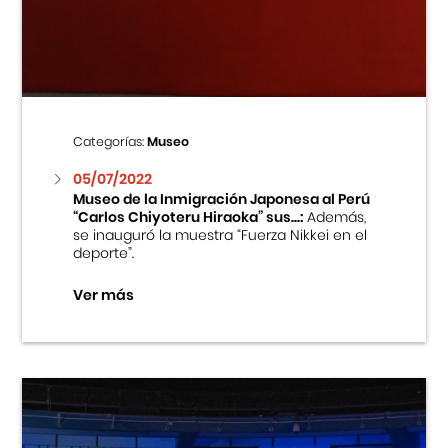
Centro Cultural Peruano Japonés
Cursos
Museo de la Inmigración Japonesa
Categorías:
Museo
Fondo Editorial
05/07/2022
Museo de la Inmigración Japonesa al Perú
“Carlos Chiyoteru Hiraoka” sus...:
Además,
Teatro Peruano Japonés
se inauguró la muestra “Fuerza Nikkei en el
deporte”.
Ver más