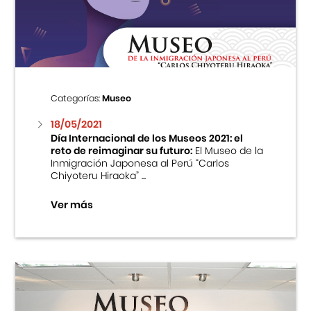
Centro Cultural Peruano Japonés
Cursos
Museo de la Inmigración Japonesa
Categorías:
Museo
Fondo Editorial
18/05/2021
Día Internacional de los Museos 2021: el
reto de reimaginar su futuro:
El Museo de la
Teatro Peruano Japonés
Inmigración Japonesa al Perú “Carlos
Chiyoteru Hiraoka” ...
Ver más