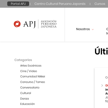
Portal APJ
Centro Cultural Peruano Japonés
Cursos
Nosotros
N
Últ
Categorías
Artes Escénicas
Cine / Video
Comunidad Nikkei
C
Concurso / Torneo
0
Conversatorio
I
Cultural
A
J
Danza
f
Educación