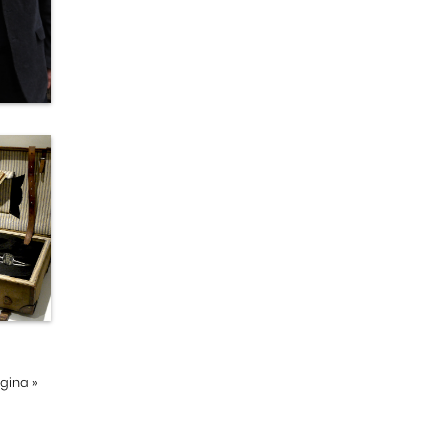
ágina
»