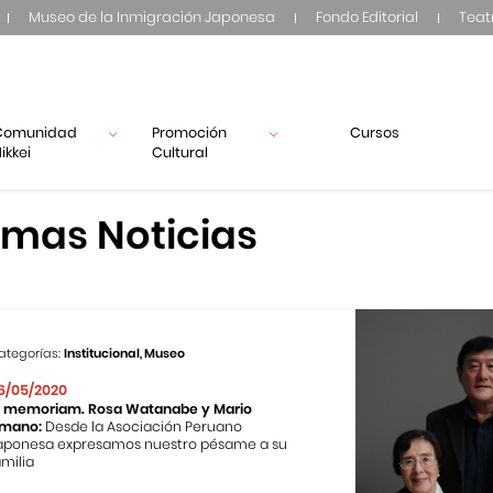
Museo de la Inmigración Japonesa
Fondo Editorial
Teat
Comunidad
Promoción
Cursos
ikkei
Cultural
imas Noticias
ategorías:
Institucional, Museo
6/05/2020
n memoriam. Rosa Watanabe y Mario
mano:
Desde la Asociación Peruano
aponesa expresamos nuestro pésame a su
amilia