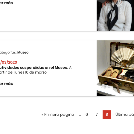
er más
ategorías:
Museo
6/03/2020
ctividades suspendidas en el Museo:
A
artir del lunes 16 de marzo
er más
«
Primera página
...
6
7
8
Última p