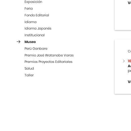
Exposición
V
Feria
Fondo Editorial
Idioma
Idioma Japonés
Institucional
Museo
Perú Ganbare
C
Premio José Watanabe Varas
1
Premios Proyectos Editoriales
A
Salud
p
Taller
V