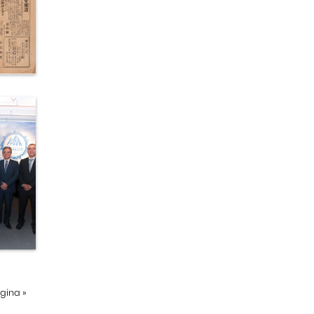
ágina
»