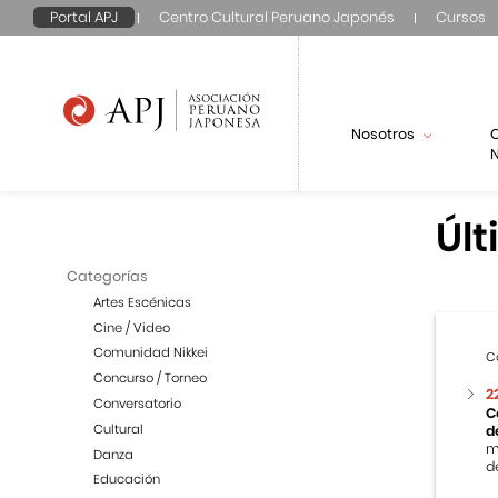
Portal APJ
Centro Cultural Peruano Japonés
Cursos
Nosotros
N
Últ
Categorías
Artes Escénicas
Cine / Video
Comunidad Nikkei
C
Concurso / Torneo
2
Conversatorio
C
Cultural
d
m
Danza
de
Educación