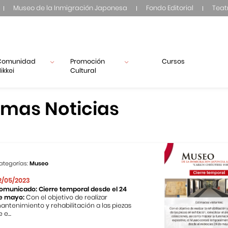
Museo de la Inmigración Japonesa
Fondo Editorial
Teat
Comunidad
Promoción
Cursos
ikkei
Cultural
imas Noticias
ategorías:
Museo
2/05/2023
omunicado: Cierre temporal desde el 24
e mayo:
Con el objetivo de realizar
antenimiento y rehabilitación a las piezas
 e...