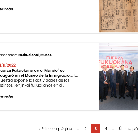
er más
ategorías:
Institucional, Museo
4/11/2022
Fuerza Fukuokana en el Mundo” se
nauguró en el Museo de la Inmigració...:
La
uestra expone las actividades de los
istintos kenjinkai fukuokanos en di...
er más
«
Primera página
...
2
3
4
...
Última p