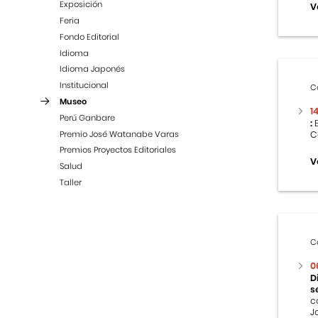
Exposición
V
Feria
Fondo Editorial
Idioma
Idioma Japonés
Institucional
C
Museo
1
Perú Ganbare
:
E
Premio José Watanabe Varas
C
Premios Proyectos Editoriales
V
Salud
Taller
C
0
D
s
c
J