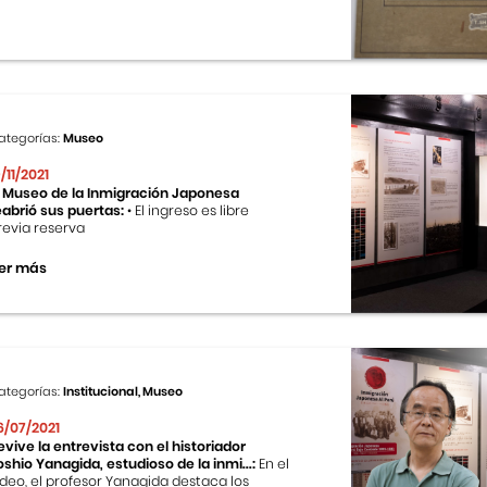
ategorías:
Museo
9/11/2021
l Museo de la Inmigración Japonesa
eabrió sus puertas:
• El ingreso es libre
revia reserva
er más
ategorías:
Institucional, Museo
6/07/2021
evive la entrevista con el historiador
oshio Yanagida, estudioso de la inmi...:
En el
ideo, el profesor Yanagida destaca los