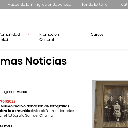
Museo de la Inmigración Japonesa
Fondo Editorial
Teat
Comunidad
Promoción
Cursos
ikkei
Cultural
imas Noticias
ategorías:
Museo
7/01/2022
l Museo recibió donación de fotografías
obre la comunidad nikkei:
Fueron donadas
or el fotógrafo Samuel Chambi
er más