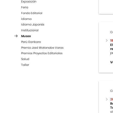
Exposición
Feria
Fondo Editorial
Idioma
Idioma Japonés
Institucional
C
Museo
1
Perú Ganbare
E
Premio José Watanabe Varas
r
p
Premios Proyectos Editoriales
Salud
V
Taller
C
2
R
T
v