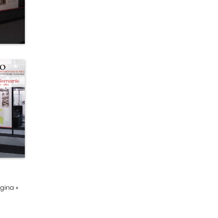
ágina
»