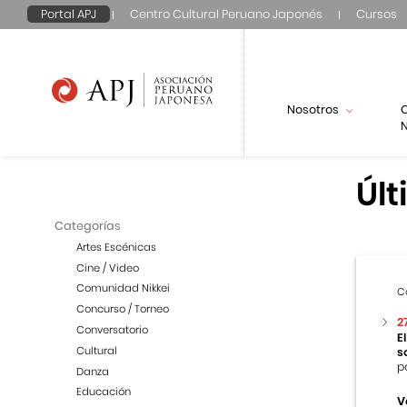
Portal APJ
Centro Cultural Peruano Japonés
Cursos
Nosotros
N
Últ
Categorías
Artes Escénicas
Cine / Video
Comunidad Nikkei
C
Concurso / Torneo
2
Conversatorio
E
Cultural
s
p
Danza
Educación
V