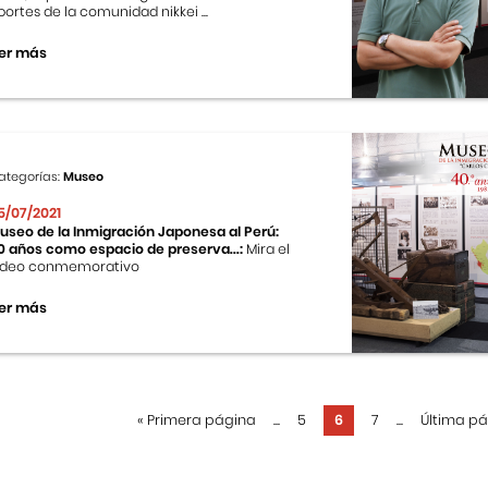
portes de la comunidad nikkei ...
er más
ategorías:
Museo
5/07/2021
useo de la Inmigración Japonesa al Perú:
0 años como espacio de preserva...:
Mira el
ideo conmemorativo
er más
«
Primera página
...
5
6
7
...
Última p