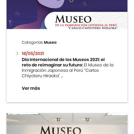
Centro Cultural Peruano Japonés
Cursos
Museo de la Inmigración Japonesa
Categorías:
Museo
Fondo Editorial
18/05/2021
Día Internacional de los Museos 2021: el
reto de reimaginar su futuro:
El Museo de la
Teatro Peruano Japonés
Inmigración Japonesa al Perú “Carlos
Chiyoteru Hiraoka” ...
Ver más