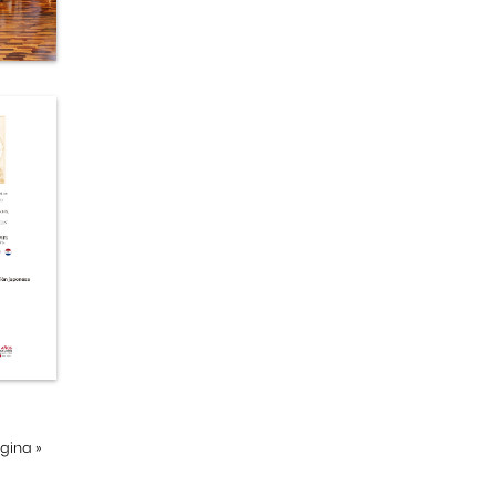
ágina
»