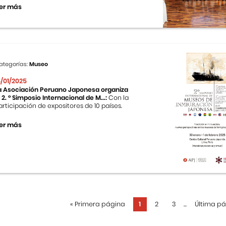
er más
ategorías:
Museo
5/01/2025
a Asociación Peruano Japonesa organiza
l 2. ° Simposio Internacional de M...:
Con la
articipación de expositores de 10 países.
er más
«
Primera página
1
2
3
...
Última p