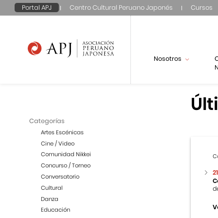
Portal APJ
Centro Cultural Peruano Japonés
Cursos
Nosotros
N
Últ
Categorías
Artes Escénicas
Cine / Video
Comunidad Nikkei
C
Concurso / Torneo
2
Conversatorio
C
Cultural
d
Danza
V
Educación