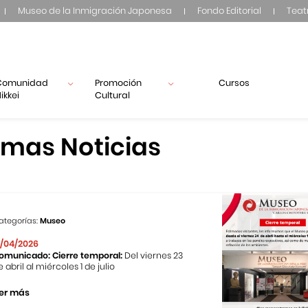
Museo de la Inmigración Japonesa
Fondo Editorial
Teat
Comunidad
Promoción
Cursos
ikkei
Cultural
imas Noticias
ategorías:
Museo
1/04/2026
omunicado: Cierre temporal:
Del viernes 23
e abril al miércoles 1 de julio
er más