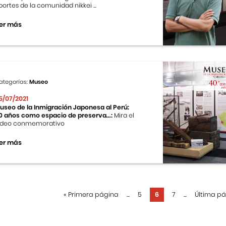
portes de la comunidad nikkei ...
er más
ategorías:
Museo
5/07/2021
useo de la Inmigración Japonesa al Perú:
0 años como espacio de preserva...:
Mira el
ideo conmemorativo
er más
«
Primera página
...
5
6
7
...
Última p