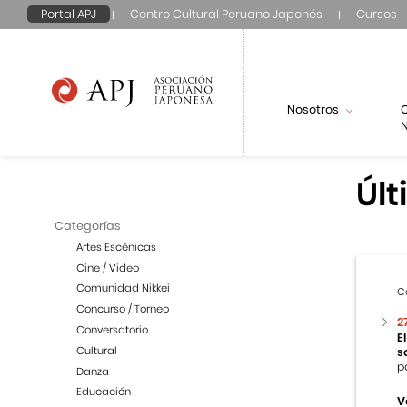
Portal APJ
Centro Cultural Peruano Japonés
Cursos
Nosotros
N
Últ
Categorías
Artes Escénicas
Cine / Video
Comunidad Nikkei
C
Concurso / Torneo
2
Conversatorio
E
Cultural
s
p
Danza
Educación
V