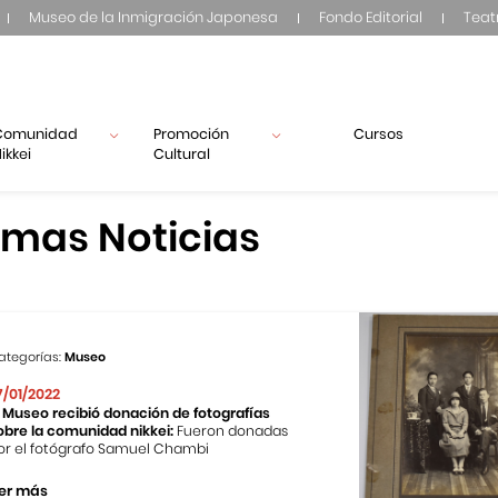
Museo de la Inmigración Japonesa
Fondo Editorial
Teat
Comunidad
Promoción
Cursos
ikkei
Cultural
imas Noticias
ategorías:
Museo
7/01/2022
l Museo recibió donación de fotografías
obre la comunidad nikkei:
Fueron donadas
or el fotógrafo Samuel Chambi
er más