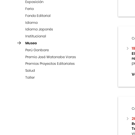
Exposición
Feria
Fondo Editorial
Idioma
Idioma Japonés
Institucional
C
Museo
1
Perú Ganbare
E
Premio José Watanabe Varas
r
p
Premios Proyectos Editoriales
Salud
V
Taller
C
2
R
T
v