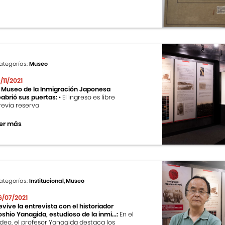
ategorías:
Museo
9/11/2021
l Museo de la Inmigración Japonesa
eabrió sus puertas:
• El ingreso es libre
revia reserva
er más
ategorías:
Institucional, Museo
6/07/2021
evive la entrevista con el historiador
oshio Yanagida, estudioso de la inmi...:
En el
ideo, el profesor Yanagida destaca los