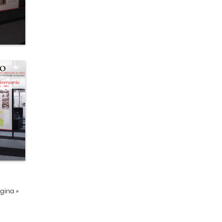
ágina
»