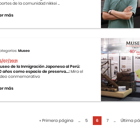
portes de la comunidad nikkei ...
er más
ategorías:
Museo
5/07/2021
useo de la Inmigración Japonesa al Perú:
0 años como espacio de preserva...:
Mira el
ideo conmemorativo
er más
«
Primera página
...
5
6
7
...
Última p