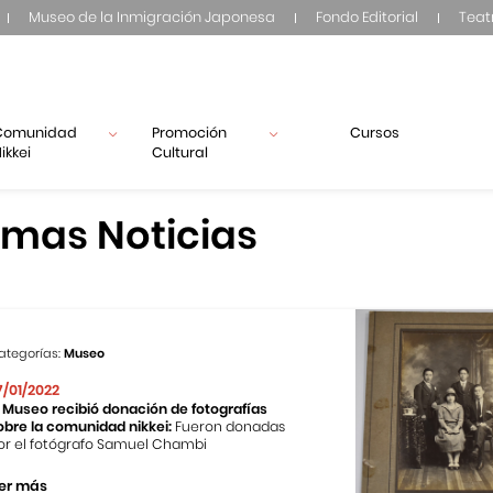
Museo de la Inmigración Japonesa
Fondo Editorial
Teat
Comunidad
Promoción
Cursos
ikkei
Cultural
imas Noticias
ategorías:
Museo
7/01/2022
l Museo recibió donación de fotografías
obre la comunidad nikkei:
Fueron donadas
or el fotógrafo Samuel Chambi
er más