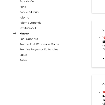
Exposición
Feria
Fondo Editorial
Idioma
Idioma Japonés
Institucional
C
Museo
1
Perú Ganbare
E
Premio José Watanabe Varas
r
p
Premios Proyectos Editoriales
Salud
V
Taller
C
2
R
T
v