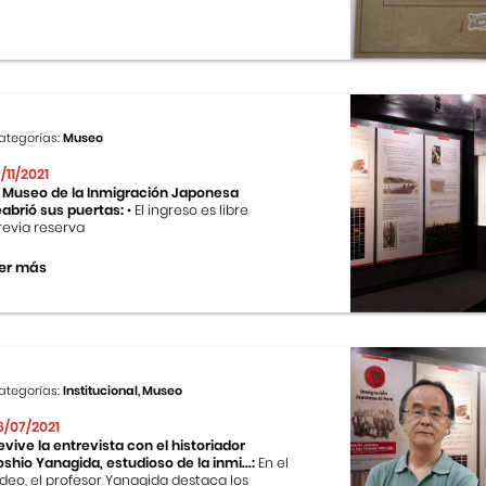
ategorías:
Museo
9/11/2021
l Museo de la Inmigración Japonesa
eabrió sus puertas:
• El ingreso es libre
revia reserva
er más
ategorías:
Institucional, Museo
6/07/2021
evive la entrevista con el historiador
oshio Yanagida, estudioso de la inmi...:
En el
ideo, el profesor Yanagida destaca los