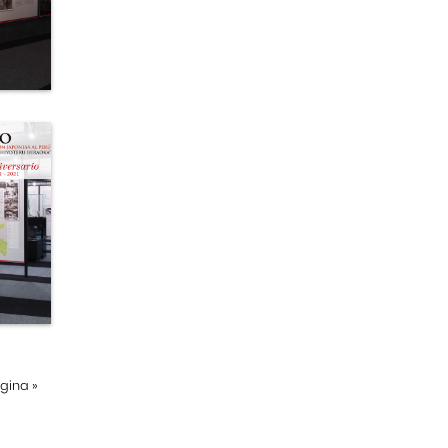
ágina
»