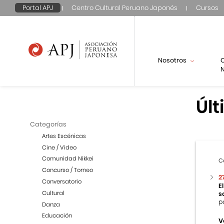
Portal APJ
Centro Cultural Peruano Japonés
Cursos
Nosotros
N
Últ
Categorías
Artes Escénicas
Cine / Video
Comunidad Nikkei
C
Concurso / Torneo
2
Conversatorio
E
Cultural
s
p
Danza
Educación
V