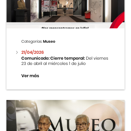
Centro Cultural Peruano Japonés
Cursos
Museo de la Inmigración Japonesa
Categorías:
Museo
Fondo Editorial
21/04/2026
Comunicado: Cierre temporal:
Del viernes
23 de abril al miércoles 1 de julio
Teatro Peruano Japonés
Ver más