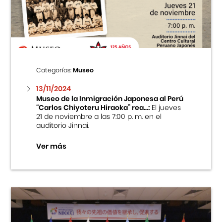
Centro Cultural Peruano Japonés
Cursos
Museo de la Inmigración Japonesa
Categorías:
Museo
Fondo Editorial
13/11/2024
Museo de la Inmigración Japonesa al Perú
“Carlos Chiyoteru Hiraoka” rea...:
El jueves
Teatro Peruano Japonés
21 de noviembre a las 7:00 p. m. en el
auditorio Jinnai.
Ver más