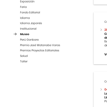
Exposición
Feria
Fondo Editorial
Idioma
C
Idioma Japonés
Institucional
2
C
Museo
d
Perú Ganbare
f
Premio José Watanabe Varas
d
Premios Proyectos Editoriales
V
Salud
Taller
C
0
L
L
P