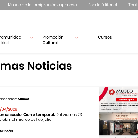
Museo de la Inmigración Japonesa
Fondo Editorial
Teat
Comunidad
Promoción
Cursos
ikkei
Cultural
imas Noticias
ategorías:
Museo
1/04/2026
omunicado: Cierre temporal:
Del viernes 23
e abril al miércoles 1 de julio
er más