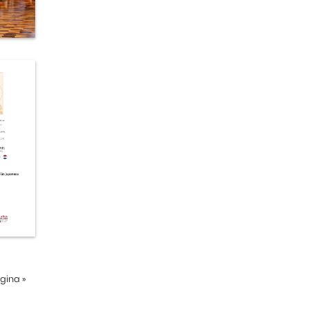
ágina
»