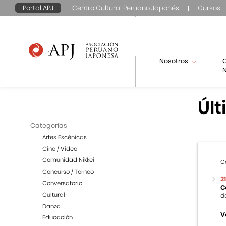
Portal APJ
Centro Cultural Peruano Japonés
Cursos
Nosotros
N
Últ
Categorías
Artes Escénicas
Cine / Video
Comunidad Nikkei
C
Concurso / Torneo
2
Conversatorio
C
Cultural
d
Danza
V
Educación