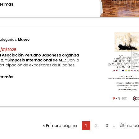
er más
ategorías:
Museo
5/01/2025
a Asociación Peruano Japonesa organiza
l 2. ° Simposio Internacional de M...:
Con la
articipación de expositores de 10 países.
er más
«
Primera página
1
2
3
...
Última p