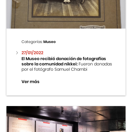
Centro Cultural Peruano Japonés
Cursos
Museo de la Inmigración Japonesa
Categorías:
Museo
Fondo Editorial
27/01/2022
El Museo recibió donación de fotografías
sobre la comunidad nikkei:
Fueron donadas
Teatro Peruano Japonés
por el fotógrafo Samuel Chambi
Ver más