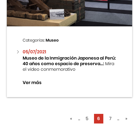
Categorías:
Museo
05/07/2021
Museo de la Inmigración Japonesa al Perú:
40 años como espacio de preserva...:
Mira
el video conmemorativo
Ver más
«
...
5
6
7
...
»