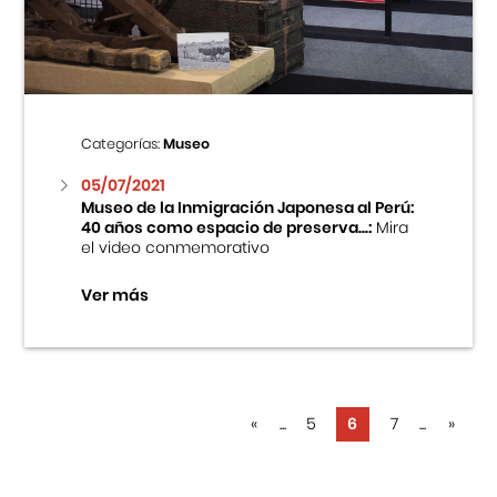
Categorías:
Museo
05/07/2021
Museo de la Inmigración Japonesa al Perú:
40 años como espacio de preserva...:
Mira
el video conmemorativo
Ver más
«
...
5
6
7
...
»