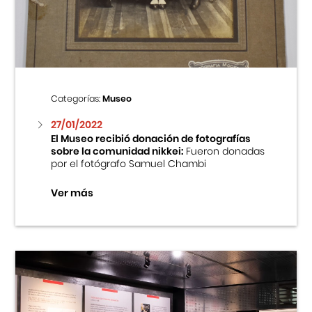
Centro Cultural Peruano Japonés
Cursos
Museo de la Inmigración Japonesa
Categorías:
Museo
Fondo Editorial
27/01/2022
El Museo recibió donación de fotografías
sobre la comunidad nikkei:
Fueron donadas
Teatro Peruano Japonés
por el fotógrafo Samuel Chambi
Ver más