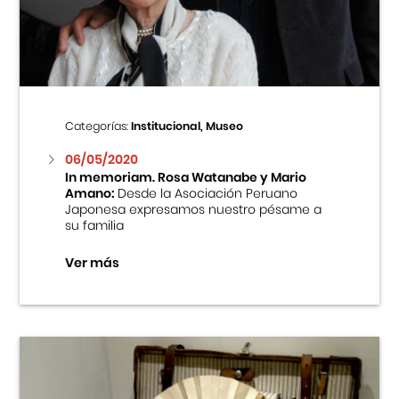
Centro Cultural Peruano Japonés
Cursos
Museo de la Inmigración Japonesa
Categorías:
Institucional, Museo
Fondo Editorial
06/05/2020
In memoriam. Rosa Watanabe y Mario
Amano:
Desde la Asociación Peruano
Teatro Peruano Japonés
Japonesa expresamos nuestro pésame a
su familia
Ver más