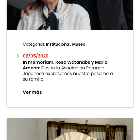
Centro Cultural Peruano Japonés
Cursos
Museo de la Inmigración Japonesa
Categorías:
Institucional, Museo
Fondo Editorial
06/05/2020
In memoriam. Rosa Watanabe y Mario
Amano:
Desde la Asociación Peruano
Teatro Peruano Japonés
Japonesa expresamos nuestro pésame a
su familia
Ver más