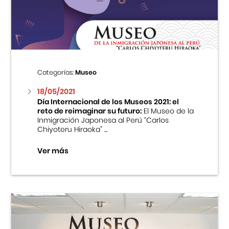
Centro Cultural Peruano Japonés
Cursos
Museo de la Inmigración Japonesa
Categorías:
Museo
Fondo Editorial
18/05/2021
Día Internacional de los Museos 2021: el
reto de reimaginar su futuro:
El Museo de la
Teatro Peruano Japonés
Inmigración Japonesa al Perú “Carlos
Chiyoteru Hiraoka” ...
Ver más