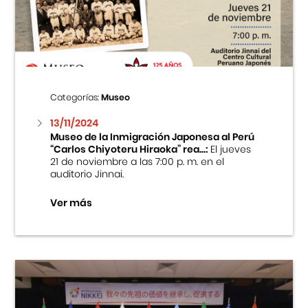
Centro Cultural Peruano Japonés
Cursos
Museo de la Inmigración Japonesa
Categorías:
Museo
Fondo Editorial
13/11/2024
Museo de la Inmigración Japonesa al Perú
“Carlos Chiyoteru Hiraoka” rea...:
El jueves
Teatro Peruano Japonés
21 de noviembre a las 7:00 p. m. en el
auditorio Jinnai.
Ver más