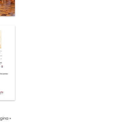
ágina
»