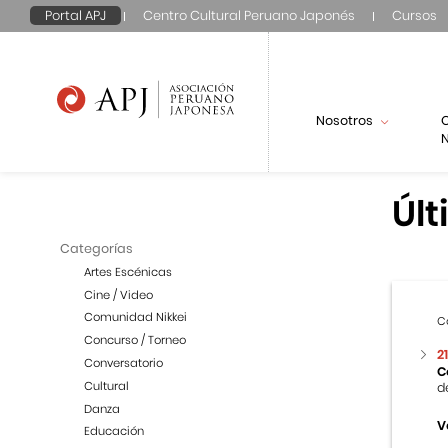
Portal APJ
Centro Cultural Peruano Japonés
Cursos
Nosotros
N
Últ
Categorías
Artes Escénicas
Cine / Video
Comunidad Nikkei
C
Concurso / Torneo
2
Conversatorio
C
Cultural
d
Danza
V
Educación