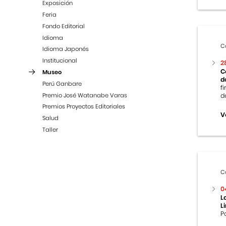
Exposición
Feria
Fondo Editorial
Idioma
C
Idioma Japonés
Institucional
2
C
Museo
d
Perú Ganbare
f
Premio José Watanabe Varas
d
Premios Proyectos Editoriales
V
Salud
Taller
C
0
L
L
P