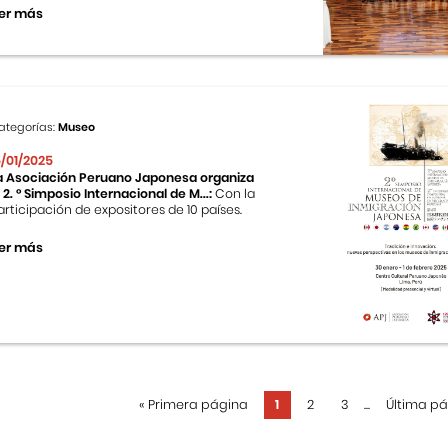
er más
ategorías:
Museo
5/01/2025
a Asociación Peruano Japonesa organiza
l 2. ° Simposio Internacional de M...:
Con la
articipación de expositores de 10 países.
er más
«
Primera página
1
2
3
...
Última p