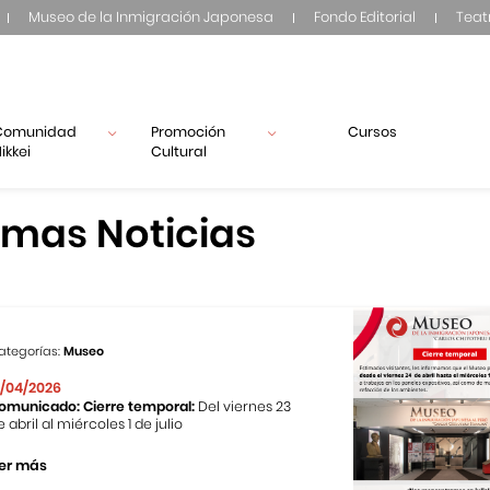
Museo de la Inmigración Japonesa
Fondo Editorial
Teat
Comunidad
Promoción
Cursos
ikkei
Cultural
imas Noticias
ategorías:
Museo
1/04/2026
omunicado: Cierre temporal:
Del viernes 23
e abril al miércoles 1 de julio
er más