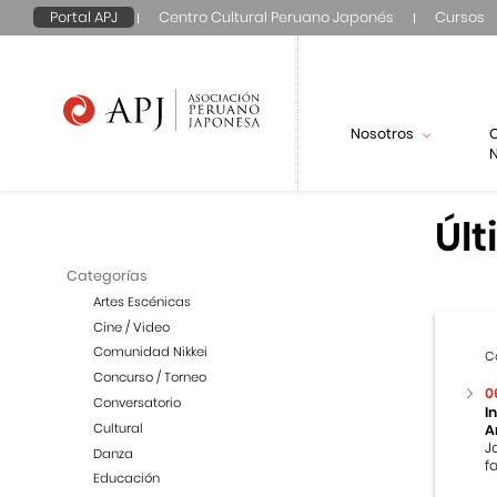
Portal APJ
Centro Cultural Peruano Japonés
Cursos
Nosotros
N
Últ
Categorías
Artes Escénicas
Cine / Video
Comunidad Nikkei
C
Concurso / Torneo
0
Conversatorio
I
Cultural
A
J
Danza
f
Educación