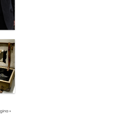
ágina
»