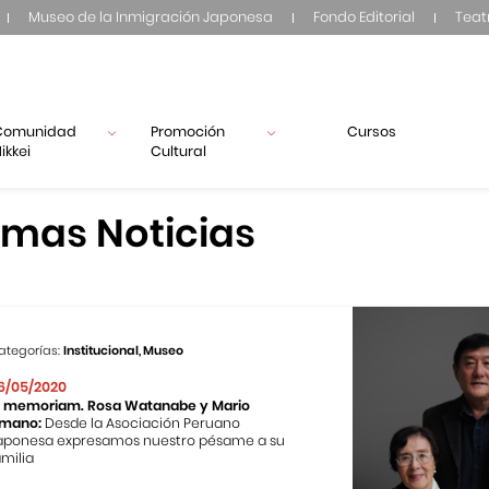
Museo de la Inmigración Japonesa
Fondo Editorial
Teat
Comunidad
Promoción
Cursos
ikkei
Cultural
imas Noticias
ategorías:
Institucional, Museo
6/05/2020
n memoriam. Rosa Watanabe y Mario
mano:
Desde la Asociación Peruano
aponesa expresamos nuestro pésame a su
amilia