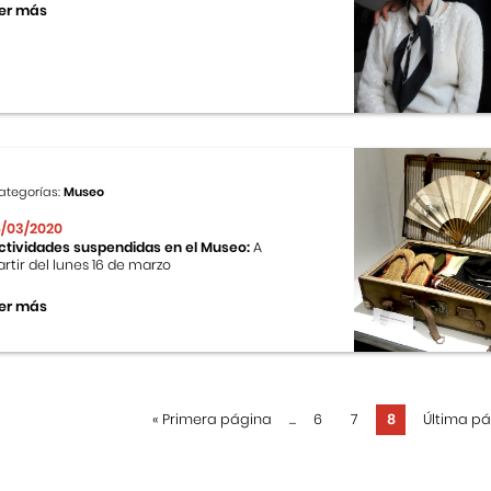
er más
ategorías:
Museo
6/03/2020
ctividades suspendidas en el Museo:
A
artir del lunes 16 de marzo
er más
«
Primera página
...
6
7
8
Última p