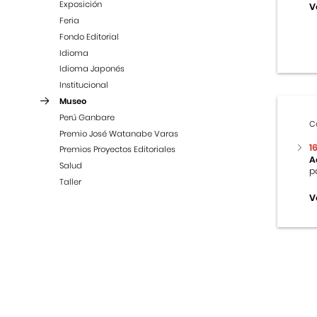
Exposición
V
Feria
Fondo Editorial
Idioma
Idioma Japonés
Institucional
Museo
Perú Ganbare
C
Premio José Watanabe Varas
1
Premios Proyectos Editoriales
A
Salud
p
Taller
V