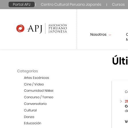
Portal APJ
Centro Cultural Peruano Japonés
Cursos
Nosotros
N
Últ
Categorías
Artes Escénicas
Cine / Video
Comunidad Nikkei
C
Concurso / Torneo
2
Conversatorio
C
Cultural
d
Danza
V
Educación