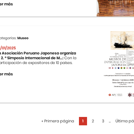
er más
ategorías:
Museo
5/01/2025
a Asociación Peruano Japonesa organiza
l 2. ° Simposio Internacional de M...:
Con la
articipación de expositores de 10 países.
er más
«
Primera página
1
2
3
...
Última p