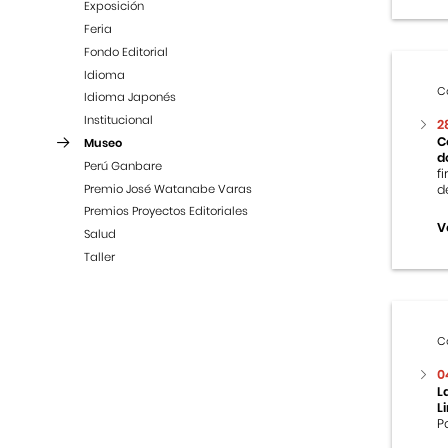
Exposición
Feria
Fondo Editorial
Idioma
C
Idioma Japonés
Institucional
2
C
Museo
d
Perú Ganbare
f
Premio José Watanabe Varas
d
Premios Proyectos Editoriales
V
Salud
Taller
C
0
L
L
P