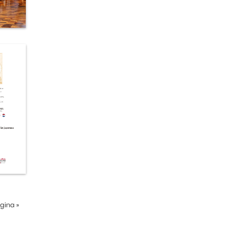
ágina
»