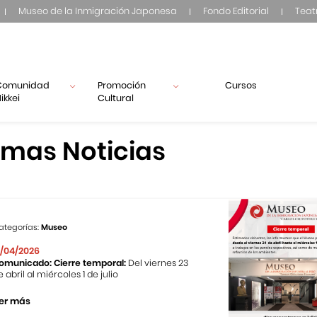
Museo de la Inmigración Japonesa
Fondo Editorial
Teat
Comunidad
Promoción
Cursos
ikkei
Cultural
imas Noticias
ategorías:
Museo
1/04/2026
omunicado: Cierre temporal:
Del viernes 23
e abril al miércoles 1 de julio
er más