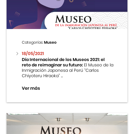
Centro Cultural Peruano Japonés
Cursos
Museo de la Inmigración Japonesa
Categorías:
Museo
Fondo Editorial
18/05/2021
Día Internacional de los Museos 2021: el
reto de reimaginar su futuro:
El Museo de la
Teatro Peruano Japonés
Inmigración Japonesa al Perú “Carlos
Chiyoteru Hiraoka” ...
Ver más