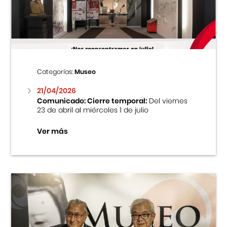
Centro Cultural Peruano Japonés
Cursos
Museo de la Inmigración Japonesa
Categorías:
Museo
Fondo Editorial
21/04/2026
Comunicado: Cierre temporal:
Del viernes
23 de abril al miércoles 1 de julio
Teatro Peruano Japonés
Ver más