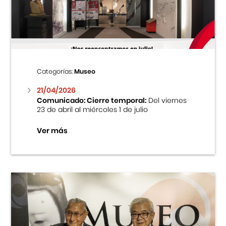
Centro Cultural Peruano Japonés
Cursos
Museo de la Inmigración Japonesa
Categorías:
Museo
Fondo Editorial
21/04/2026
Comunicado: Cierre temporal:
Del viernes
23 de abril al miércoles 1 de julio
Teatro Peruano Japonés
Ver más