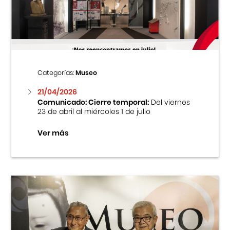
Centro Cultural Peruano Japonés
Cursos
Museo de la Inmigración Japonesa
Categorías:
Museo
Fondo Editorial
21/04/2026
Comunicado: Cierre temporal:
Del viernes
23 de abril al miércoles 1 de julio
Teatro Peruano Japonés
Ver más