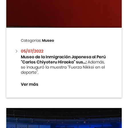
Centro Cultural Peruano Japonés
Cursos
Museo de la Inmigración Japonesa
Categorías:
Museo
Fondo Editorial
05/07/2022
Museo de la Inmigración Japonesa al Perú
“Carlos Chiyoteru Hiraoka” sus...:
Además,
Teatro Peruano Japonés
se inauguró la muestra “Fuerza Nikkei en el
deporte”.
Ver más