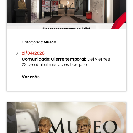
Centro Cultural Peruano Japonés
Cursos
Museo de la Inmigración Japonesa
Categorías:
Museo
Fondo Editorial
21/04/2026
Comunicado: Cierre temporal:
Del viernes
23 de abril al miércoles 1 de julio
Teatro Peruano Japonés
Ver más