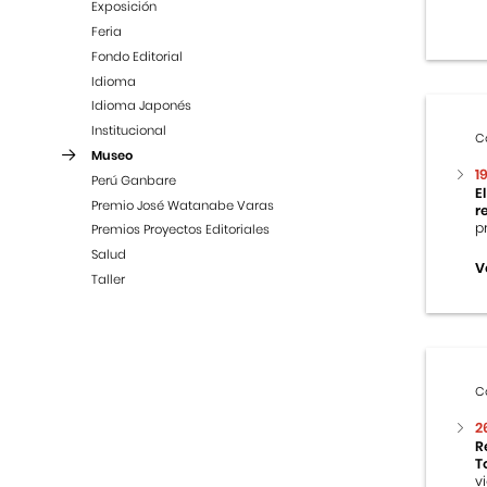
Exposición
Feria
Fondo Editorial
Idioma
Idioma Japonés
Institucional
C
Museo
1
Perú Ganbare
E
Premio José Watanabe Varas
r
p
Premios Proyectos Editoriales
Salud
V
Taller
C
2
R
T
v