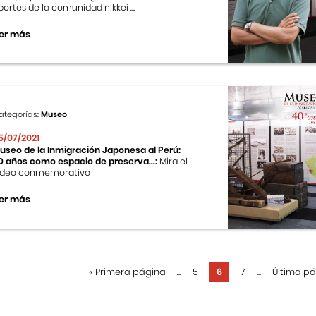
portes de la comunidad nikkei ...
er más
ategorías:
Museo
5/07/2021
useo de la Inmigración Japonesa al Perú:
0 años como espacio de preserva...:
Mira el
ideo conmemorativo
er más
«
Primera página
...
5
6
7
...
Última p