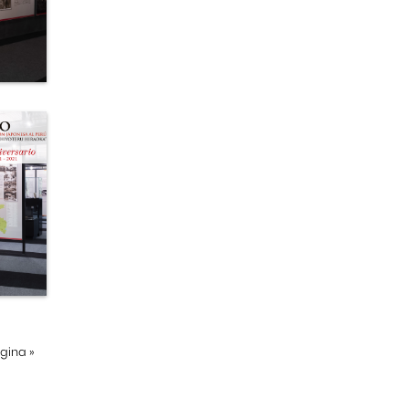
ágina
»