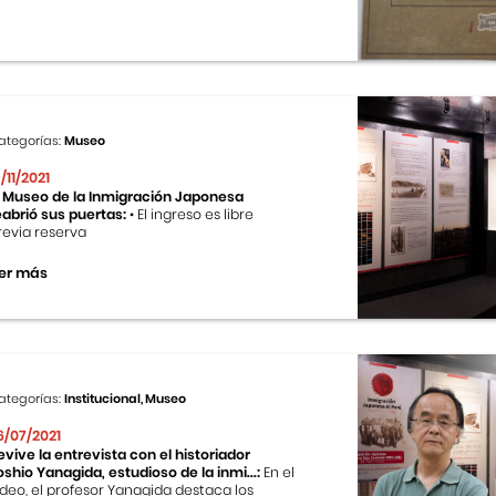
ategorías:
Museo
9/11/2021
l Museo de la Inmigración Japonesa
eabrió sus puertas:
• El ingreso es libre
revia reserva
er más
ategorías:
Institucional, Museo
6/07/2021
evive la entrevista con el historiador
oshio Yanagida, estudioso de la inmi...:
En el
ideo, el profesor Yanagida destaca los