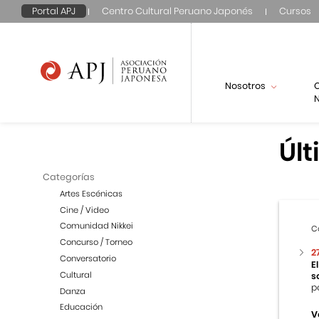
Portal APJ
Centro Cultural Peruano Japonés
Cursos
Nosotros
N
Últ
Categorías
Artes Escénicas
Cine / Video
Comunidad Nikkei
C
Concurso / Torneo
2
Conversatorio
E
Cultural
s
p
Danza
Educación
V