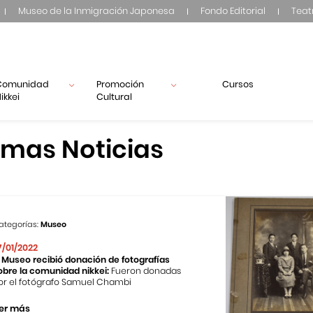
Museo de la Inmigración Japonesa
Fondo Editorial
Teat
Comunidad
Promoción
Cursos
ikkei
Cultural
imas Noticias
ategorías:
Museo
7/01/2022
l Museo recibió donación de fotografías
obre la comunidad nikkei:
Fueron donadas
or el fotógrafo Samuel Chambi
er más