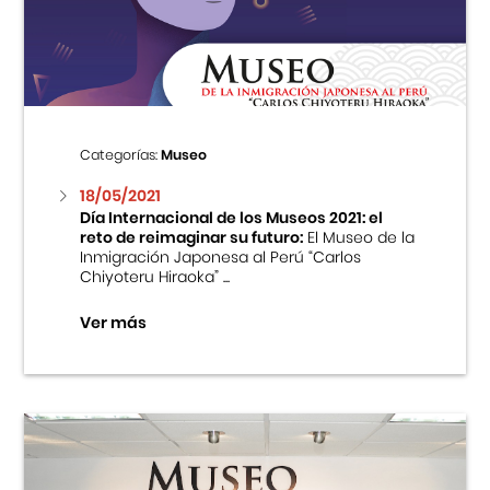
Centro Cultural Peruano Japonés
Cursos
Museo de la Inmigración Japonesa
Categorías:
Museo
Fondo Editorial
18/05/2021
Día Internacional de los Museos 2021: el
reto de reimaginar su futuro:
El Museo de la
Teatro Peruano Japonés
Inmigración Japonesa al Perú “Carlos
Chiyoteru Hiraoka” ...
Ver más