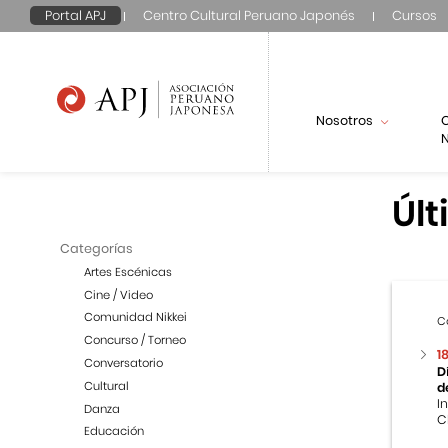
Portal APJ
Centro Cultural Peruano Japonés
Cursos
Nosotros
N
Últ
Categorías
Artes Escénicas
Cine / Video
Comunidad Nikkei
C
Concurso / Torneo
1
Conversatorio
D
Cultural
d
I
Danza
C
Educación