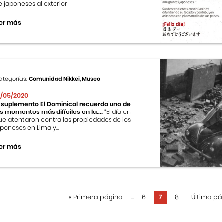
e japoneses al exterior
er más
ategorías:
Comunidad Nikkei, Museo
0/05/2020
l suplemento El Dominical recuerda uno de
os momentos más difíciles en la...:
“El día en
ue atentaron contra las propiedades de los
aponeses en Lima y...
er más
«
Primera página
...
6
7
8
Última p