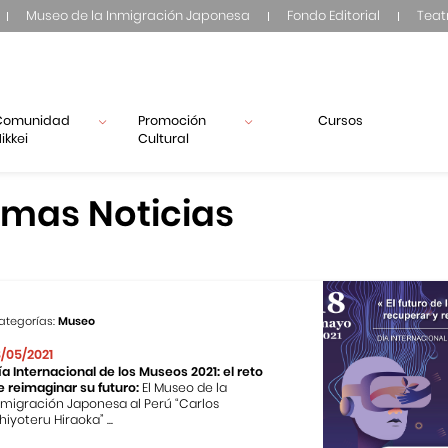
Museo de la Inmigración Japonesa
Fondo Editorial
Teat
Comunidad
Promoción
Cursos
ikkei
Cultural
imas Noticias
ategorías:
Museo
8/05/2021
ía Internacional de los Museos 2021: el reto
e reimaginar su futuro:
El Museo de la
nmigración Japonesa al Perú “Carlos
hiyoteru Hiraoka” ...