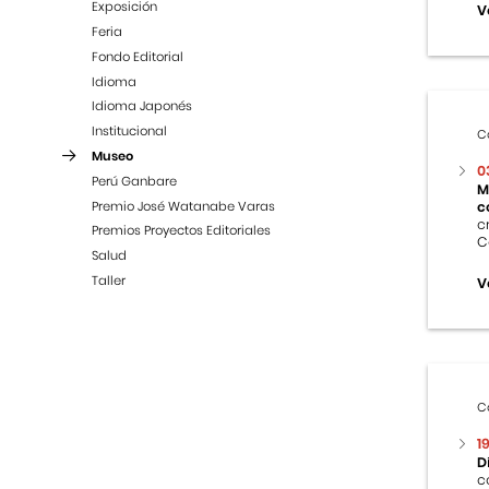
Exposición
V
Feria
Fondo Editorial
Idioma
Idioma Japonés
Institucional
C
Museo
0
Perú Ganbare
M
Premio José Watanabe Varas
c
c
Premios Proyectos Editoriales
C
Salud
Taller
V
C
1
D
c