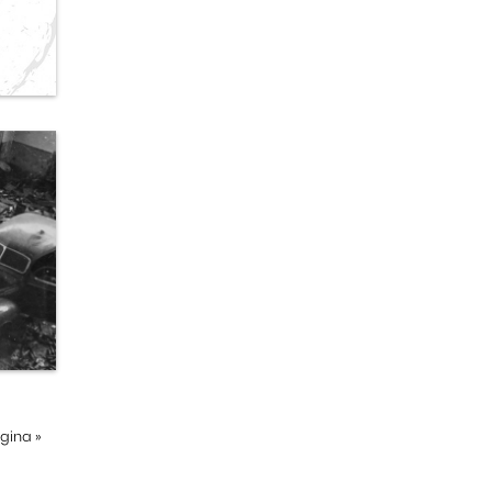
ágina
»