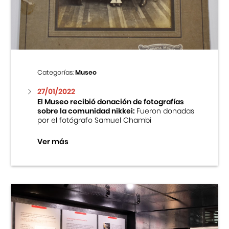
Centro Cultural Peruano Japonés
Cursos
Museo de la Inmigración Japonesa
Categorías:
Museo
Fondo Editorial
27/01/2022
El Museo recibió donación de fotografías
sobre la comunidad nikkei:
Fueron donadas
Teatro Peruano Japonés
por el fotógrafo Samuel Chambi
Ver más