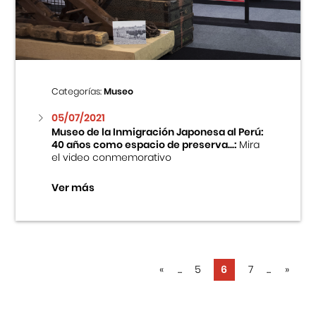
Categorías:
Museo
05/07/2021
Museo de la Inmigración Japonesa al Perú:
40 años como espacio de preserva...:
Mira
el video conmemorativo
Ver más
«
...
5
6
7
...
»