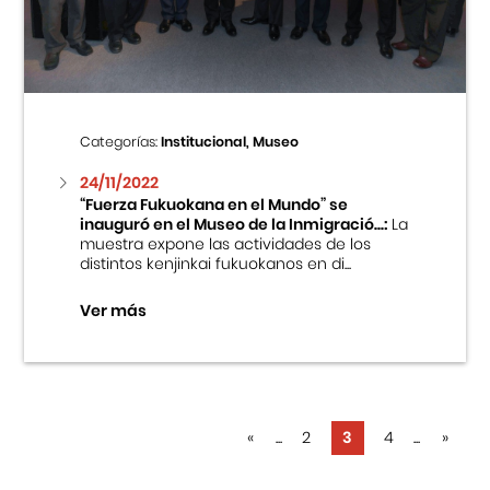
Categorías:
Institucional, Museo
24/11/2022
“Fuerza Fukuokana en el Mundo” se
inauguró en el Museo de la Inmigració...:
La
muestra expone las actividades de los
distintos kenjinkai fukuokanos en di...
Ver más
«
...
2
3
4
...
»