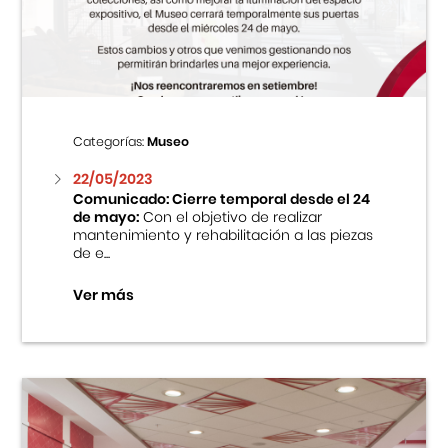
Centro Cultural Peruano Japonés
Cursos
Museo de la Inmigración Japonesa
Categorías:
Museo
Fondo Editorial
22/05/2023
Comunicado: Cierre temporal desde el 24
de mayo:
Con el objetivo de realizar
Teatro Peruano Japonés
mantenimiento y rehabilitación a las piezas
de e...
Ver más