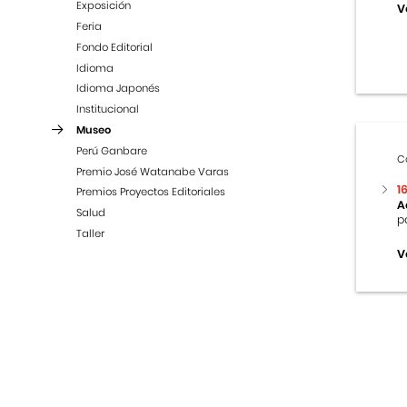
Exposición
V
Feria
Fondo Editorial
Idioma
Idioma Japonés
Institucional
Museo
Perú Ganbare
C
Premio José Watanabe Varas
1
Premios Proyectos Editoriales
A
Salud
p
Taller
V