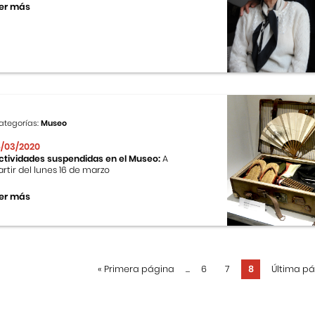
er más
ategorías:
Museo
6/03/2020
ctividades suspendidas en el Museo:
A
artir del lunes 16 de marzo
er más
«
Primera página
...
6
7
8
Última p