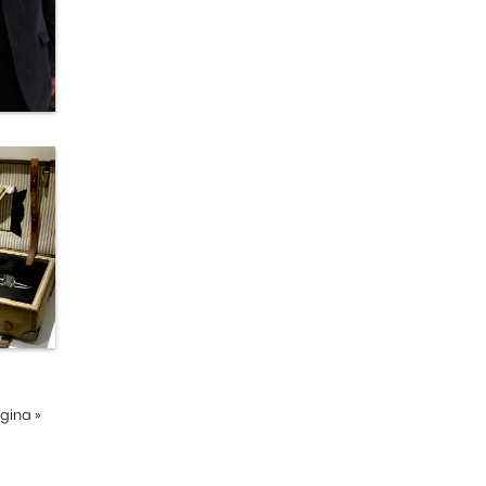
ágina
»