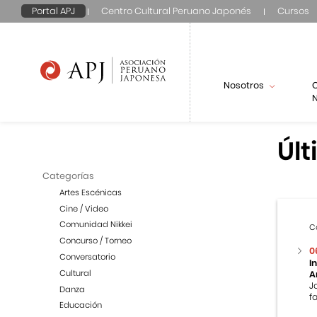
Portal APJ
Centro Cultural Peruano Japonés
Cursos
Nosotros
N
Últ
Categorías
Artes Escénicas
Cine / Video
Comunidad Nikkei
C
Concurso / Torneo
0
Conversatorio
I
Cultural
A
J
Danza
f
Educación