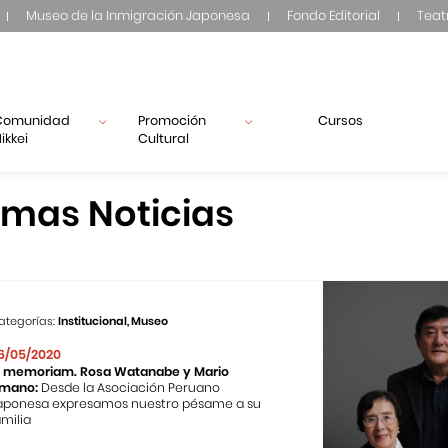
Museo de la Inmigración Japonesa
Fondo Editorial
Teat
Comunidad
Promoción
Cursos
ikkei
Cultural
imas Noticias
ategorías:
Institucional, Museo
6/05/2020
n memoriam. Rosa Watanabe y Mario
mano:
Desde la Asociación Peruano
aponesa expresamos nuestro pésame a su
amilia